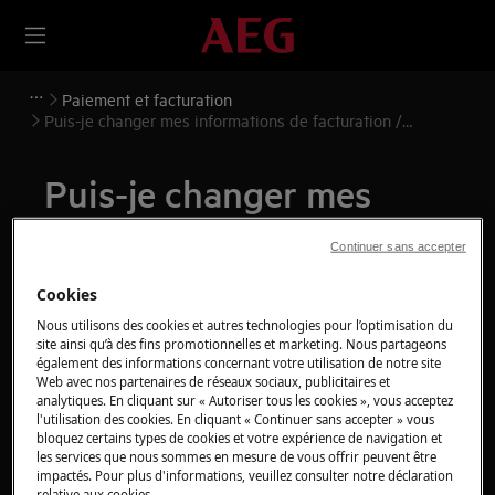
Paiement et facturation
Puis-je changer mes informations de facturation /
paiement ?
Puis-je changer mes
informations de
Continuer sans accepter
facturation / paiement ?
Cookies
Dysfonctionnement
Nous utilisons des cookies et autres technologies pour l’optimisation du
site ainsi qu’à des fins promotionnelles et marketing. Nous partageons
Puis-je changer mes informations de
également des informations concernant votre utilisation de notre site
Web avec nos partenaires de réseaux sociaux, publicitaires et
facturation / paiement ?
analytiques. En cliquant sur « Autoriser tous les cookies », vous acceptez
l'utilisation des cookies. En cliquant « Continuer sans accepter » vous
bloquez certains types de cookies et votre expérience de navigation et
Solution
les services que nous sommes en mesure de vous offrir peuvent être
impactés. Pour plus d'informations, veuillez consulter notre déclaration
Pour modifier l'adresse de facturation, nous
relative aux cookies.