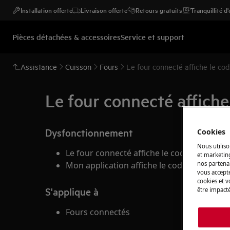
Installation offerte
Livraison offerte
Retours gratuits
Tranquillité d
Pièces détachées & accessoires
Service et support
Assistance
Cuisson
Fours
Le four connecté affiche le cod
Le four connecté affiche 
Dysfonctionnement
Cookies
Nous utiliso
Le four connecté affiche le code erreur F21
et marketin
nos partenai
Mon application affiche le code erreur F2
vous accepte
cookies et 
S'applique à
être impacté
Fours connectés