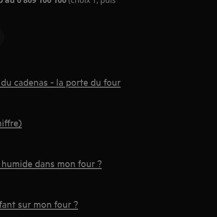
 au 0 809 100 100
(choix 1, puis
 du cadenas - la porte du four
iffre)
 humide dans mon four ?
fant sur mon four ?