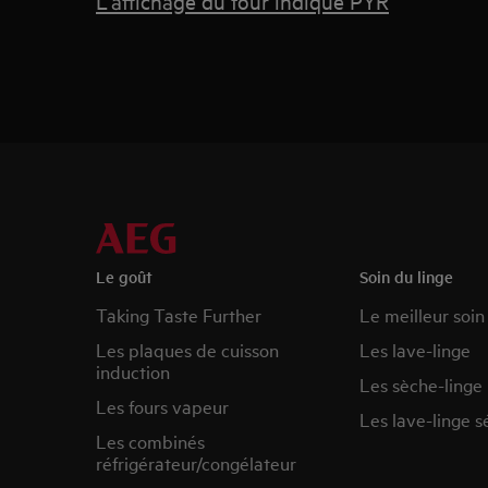
L'affichage du four indique PYR
Le goût
Soin du linge
Taking Taste Further
Le meilleur soin
Les plaques de cuisson
Les lave-linge
induction
Les sèche-linge
Les fours vapeur
Les lave-linge s
Les combinés
réfrigérateur/congélateur