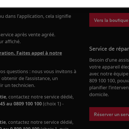
boutique en ligne
u dans l'application, cela signifie
Vers la boutique
rvice après vente agréé.
r affiché.
Service de répa
ation. Faites appel à notre
Besoin d’une assi
votre appareil él
os questions : nous vous invitons à
avec notre équipe
obtenir de l’assistance, un
809 100 100, pouv
ir un technicien.
planifier l’interve
domicile.
tie
, contactez notre service dédié,
45 au 0809 100 100
(choix 1) -
Réserver un ser
tie
, contactez notre service dédié,