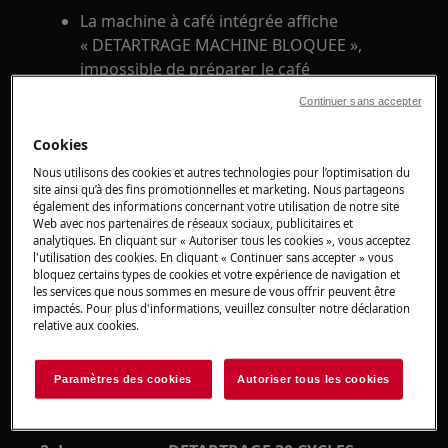
La machine à café intégrée affiche
« DETARTRAGE MACHINE BLOQUEE »,
impossible de préparer le café
La machine à café intégrée affiche «
Continuer sans accepter
DETARTRAGE 30 CYCLES RESTANTS »
Cookies
S'applique à
Nous utilisons des cookies et autres technologies pour l’optimisation du
site ainsi qu’à des fins promotionnelles et marketing. Nous partageons
Machine à café intégrée
également des informations concernant votre utilisation de notre site
Web avec nos partenaires de réseaux sociaux, publicitaires et
analytiques. En cliquant sur « Autoriser tous les cookies », vous acceptez
Solution
l'utilisation des cookies. En cliquant « Continuer sans accepter » vous
bloquez certains types de cookies et votre expérience de navigation et
les services que nous sommes en mesure de vous offrir peuvent être
1. Effectuer la procédure de détartrage
impactés. Pour plus d'informations, veuillez consulter notre déclaration
comme indiqué dans la notice d’utilisation.
relative aux cookies.
Nous vous recommandons les produits
Paramètres des cookies
Autoriser tous les cookies
détartrants disponibles sur notre
boutique en
ligne