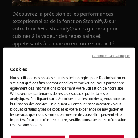
Découvrez la précision et les performances
exceptionnelles de la fonction Steamify® sur
votre four AEG. Steamify® vous guidera pour
cuisiner à la vapeur des repas sains et
appétissants à la maison en toute simplicité.
Vous trouverez cette fonction sur certains
Continuer sans accepter
modèles de four AEG.
Qu'est-ce que Steamify® et pourquoi
Cookies
devriez-vous l'utiliser ?
Nous utilisons des cookies et autres technologies pour l’optimisation du
site ainsi qu’à des fins promotionnelles et marketing. Nous partageons
également des informations concernant votre utilisation de notre site
La plupart des gens ne sont pas conscients des
Web avec nos partenaires de réseaux sociaux, publicitaires et
multiples avantages de la cuisson à la vapeur. La
analytiques. En cliquant sur « Autoriser tous les cookies », vous acceptez
cuisson à la vapeur préserve les nutriments, les
l'utilisation des cookies. En cliquant « Continuer sans accepter » vous
bloquez certains types de cookies et votre expérience de navigation et
vitamines, les couleurs et les saveurs. Vos repas
les services que nous sommes en mesure de vous offrir peuvent être
contiendront moins de matières grasses car
impactés. Pour plus d'informations, veuillez consulter notre déclaration
relative aux cookies.
vous utiliserez moins d'huile et les jus seront
facilement conservés. Lorsque vous cuisinez à la