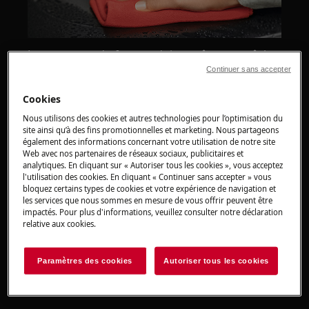
Le nettoyage du four ne doit pas être une tâche
redoutée. La fonction AquaClean disponible sur
Continuer sans accepter
certains fours Electrolux éliminera le souci de
Cookies
maintenir un four propre. Il prétraite les
Nous utilisons des cookies et autres technologies pour l’optimisation du
déversements et les éclaboussures de
site ainsi qu’à des fins promotionnelles et marketing. Nous partageons
nourriture pour faciliter l'élimination des
également des informations concernant votre utilisation de notre site
résidus, même les plus tenaces. Profitez d'un
Web avec nos partenaires de réseaux sociaux, publicitaires et
analytiques. En cliquant sur « Autoriser tous les cookies », vous acceptez
entretien du four sans effort avec AquaClean.
l'utilisation des cookies. En cliquant « Continuer sans accepter » vous
bloquez certains types de cookies et votre expérience de navigation et
les services que nous sommes en mesure de vous offrir peuvent être
Différents modèles de four AEG peuvent
impactés. Pour plus d'informations, veuillez consulter notre déclaration
contenir différentes fonctions de nettoyage
relative aux cookies.
pour faciliter la tâche de nettoyage. Reportez-
vous à la notice d'utilisation de votre four pour
Paramètres des cookies
Autoriser tous les cookies
découvrir les fonctions dont vous disposez pour
faciliter le nettoyage de votre four.