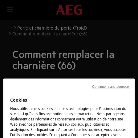
Porte et charnière de porte (Froid)
Comment remplacer la charnière (66)
Comment remplacer la
charnière (66)
Solution
Continuer sans accepter
Avant toute opération de maintenance, éteignez
Cookies
l'appareil et débranchez la fiche secteur de la
prise.
Nous utilisons des cookies et autres technologies pour l’optimisation du
Faites toujours attention lorsque vous déplacez des
site ainsi qu’à des fins promotionnelles et marketing. Nous partageons
également des informations concernant votre utilisation de notre site
appareils, pour les appareils lourds, il faut deux
Web avec nos partenaires de réseaux sociaux, publicitaires et
personnes pour le déplacer.
analytiques. En cliquant sur « Autoriser tous les cookies », vous acceptez
l'utilisation des cookies. En cliquant « Continuer sans accepter » vous