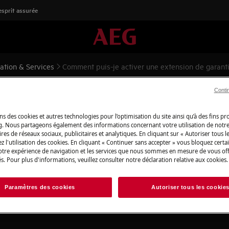
'esprit assurée
lation & Services
Comment puis-je activer une extension de garantie
Conti
une extension de garantie suit
olux ?
ns des cookies et autres technologies pour l’optimisation du site ainsi qu’à des fins p
g. Nous partageons également des informations concernant votre utilisation de notre
res de réseaux sociaux, publicitaires et analytiques. En cliquant sur « Autoriser tous le
z l'utilisation des cookies. En cliquant « Continuer sans accepter » vous bloquez certa
votre expérience de navigation et les services que nous sommes en mesure de vous of
s. Pour plus d'informations, veuillez consulter notre déclaration relative aux cookies.
Paramètres des cookies
Autoriser tous les cookie
ntie 5 ans
pour protéger votre