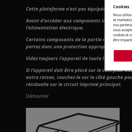
Cookies
Cette plateforme n'est pas équipée d'un inter
Nous utiliso
Avant d'accéder aux composants internes, retir
et marketin
nos partenai
l'alimentation électrique.
vous accepte
cookies et 
Certains composants de la partie mécanique p
être impacté
portez donc une protection appropriée et proc
Videz toujours l'appareil de toute l'eau avant d
Si l'appareil doit être placé sur le côté pour d
autre raison, couchez-le sur le côté gauche pou
résiduelle sur le circuit imprimé principal.
Démonter