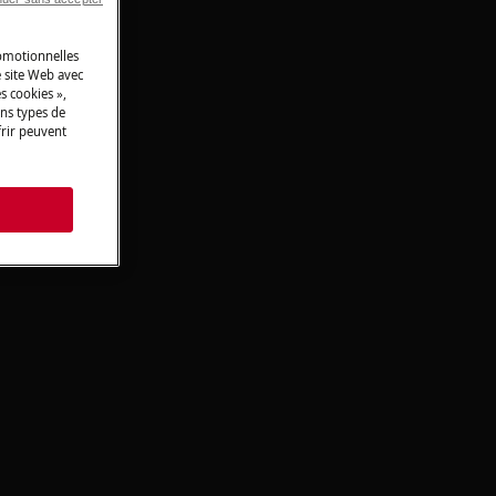
romotionnelles
 site Web avec
s cookies »,
ins types de
frir peuvent
s