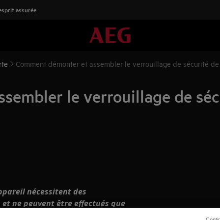
'esprit assurée
rte
Comment démonter et assembler le verrouillage de sécurité de 
embler le verrouillage de sécu
appareil nécessitent des
et ne peuvent être effectués que
risés.
Conti