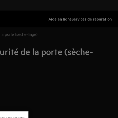
Aide en ligne
Services de réparation
la porte (sèche-linge)
rité de la porte (sèche-
nuer sans accepter