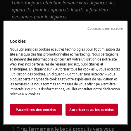
Faites toujours attention lorsque vous déplacez des
appareils, pour les appareils lourds, il faut deux
personnes pour le déplacer.
Utilisez toujours des gants de sécurité et des
Continuer sans accepter
chaussures fermées.
Cookies
Veuillez noter que l'auto-réparation ou la réparation
Nous utilisons des cookies et autres technologies pour l’optimisation du
non professionnelle peut avoir des conséquences sur
site ainsi qu’à des fins promotionnelles et marketing. Nous partageons
également des informations concernant votre utilisation de notre site
la sécurité si elle n'est pas effectuée correctement
Web avec nos partenaires de réseaux sociaux, publicitaires et
analytiques. En cliquant sur « Autoriser tous les cookies », vous acceptez
Retrouvez
l'utilisation des cookies. En cliquant « Continuer sans accepter » vous
bloquez certains types de cookies et votre expérience de navigation et
la liste minimale d'outils nécessaires pour effectuer les
les services que nous sommes en mesure de vous offrir peuvent être
impactés. Pour plus d'informations, veuillez consulter notre déclaration
réparations de lave-linge ménagers à chargement
relative aux cookies.
frontal.
Comment démonter et assembler le bac à
Paramètres des cookies
Autoriser tous les cookies
produits
1. Tirez fermement le bac à produits vers vous