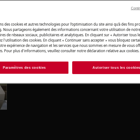
Conti
n non professionnelle peut avoir des
tuée correctement
ns des cookies et autres technologies pour l’optimisation du site ainsi qu’à des fins p
rieure du lave-vaisselle.
g. Nous partageons également des informations concernant votre utilisation de notre
res de réseaux sociaux, publicitaires et analytiques. En cliquant sur « Autoriser tous le
z l'utilisation des cookies. En cliquant « Continuer sans accepter » vous bloquez certa
sant les 2 vis arrière (droite et
votre expérience de navigation et les services que nous sommes en mesure de vous of
s. Pour plus d'informations, veuillez consulter notre déclaration relative aux cookies.
Paramètres des cookies
Autoriser tous les cookie