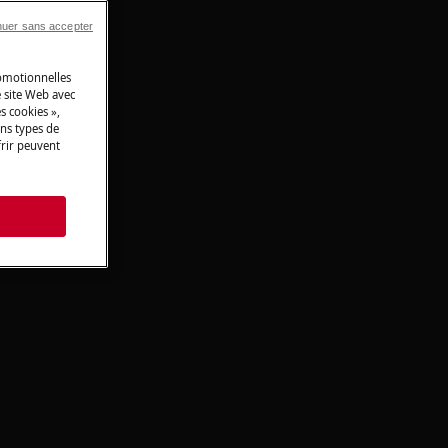
nuer sans accepter
romotionnelles
 site Web avec
s cookies »,
ins types de
frir peuvent
s