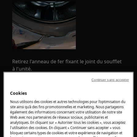
Retirez l'anneau de fer fixant le joint du soufflet
à l'unité.
Retirez la partie du joint de soufflet concerné de
Continuer sans accepter
l'unité.
Cookies
Nous utilisons des cookies et autres technologies pour l’optimisation du
site ainsi qu’à des fins promotionnelles et marketing. Nous partageons
également des informations concernant votre utilisation de notre site
Web avec nos partenaires de réseaux sociaux, publicitaires et
analytiques. En cliquant sur « Autoriser tous les cookies », vous acceptez
l'utilisation des cookies. En cliquant « Continuer sans accepter » vous
bloquez certains types de cookies et votre expérience de navigation et