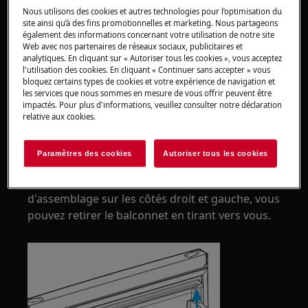
Utilisez toujours des gants de sécurité et des
Nous utilisons des cookies et autres technologies pour l’optimisation du
chaussures fermées.
site ainsi qu’à des fins promotionnelles et marketing. Nous partageons
également des informations concernant votre utilisation de notre site
Web avec nos partenaires de réseaux sociaux, publicitaires et
Veuillez noter que l'auto-réparation ou la réparation
analytiques. En cliquant sur « Autoriser tous les cookies », vous acceptez
non professionnelle peut avoir des conséquences sur
l'utilisation des cookies. En cliquant « Continuer sans accepter » vous
la sécurité si elle n'est pas effectuée correctement
bloquez certains types de cookies et votre expérience de navigation et
les services que nous sommes en mesure de vous offrir peuvent être
impactés. Pour plus d'informations, veuillez consulter notre déclaration
CHANGEMENT DE BALCONNET DE PORTE
relative aux cookies.
Tirez doucement le balconnet vers le haut des
deux mains, sans la plier ni la tordre.
Paramètres des cookies
Autoriser tous les cookies
Lorsque le balconnet est exempte de détails
d'assemblage sur les côtés droit et gauche, vous
pouvez retirer le balconnet en tirant vers vous.