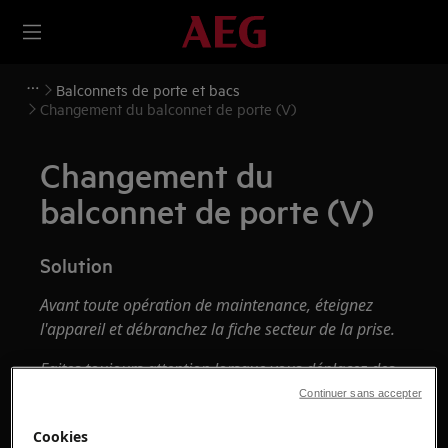
Balconnets de porte et bacs
Changement du balconnet de porte (V)
Changement du
balconnet de porte (V)
Solution
Avant toute opération de maintenance, éteignez
l'appareil et débranchez la fiche secteur de la prise.
Faites toujours attention lorsque vous déplacez des
appareils, pour les appareils lourds, il faut deux
Continuer sans accepter
personnes pour le déplacer.
Cookies