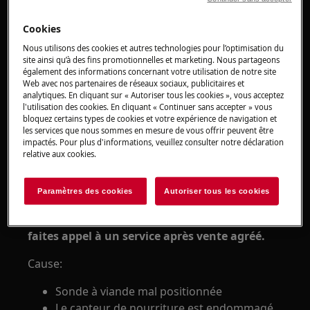
Cellule de refroidissement rapide - la
température indiquée par la sonde est
Cookies
incorrecte
Nous utilisons des cookies et autres technologies pour l’optimisation du
S'applique à:
site ainsi qu’à des fins promotionnelles et marketing. Nous partageons
également des informations concernant votre utilisation de notre site
Web avec nos partenaires de réseaux sociaux, publicitaires et
Cellule de refroidissement rapide
analytiques. En cliquant sur « Autoriser tous les cookies », vous acceptez
l'utilisation des cookies. En cliquant « Continuer sans accepter » vous
Solution :
bloquez certains types de cookies et votre expérience de navigation et
les services que nous sommes en mesure de vous offrir peuvent être
1. Vérifiez que la sonde est correctement
impactés. Pour plus d'informations, veuillez consulter notre déclaration
relative aux cookies.
positionnée au coeur de l'aliment.
2. Si la température est toujours incorrecte,
Paramètres des cookies
Autoriser tous les cookies
utilisez uniquement des cycles de
refroidissement programmés ou assistés et
faites appel à un service après vente agréé.
Cause:
Sonde à viande mal positionnée
Le capteur de nourriture est endommagé