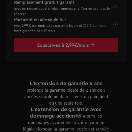
Included
Remplacement gratuit garanti
avec un nouvel appareil électroménager si l'on ne peut pas le
réparer
Not Included
Paiement en une seule fois
non, 2,99 € par mois sous garantie légale et 7,99 € par mois
hors garantie. Min 12 mois.
Souscrivez à 2,99€/mois
L'Extension de garantie 5 ans
prolonge la garantie légale de 2 ans de 3
années supplémentaires, avec un paiement
en une seule fois.
L'extension de garantie avec
dommage accidentel
ajoute les
dommages accidentels à votre garantie
légale ; lorsque la garantie légale est arrivée