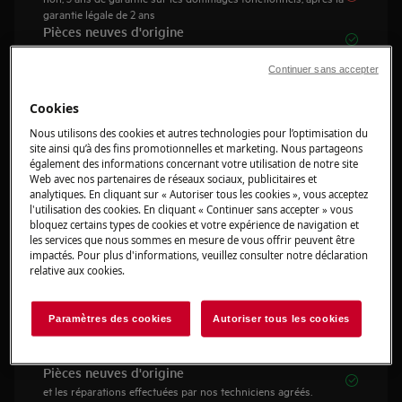
garantie légale de 2 ans
Included
Pièces neuves d'origine
et les réparations effectuées par nos techniciens agréés.
Included
Remplacement gratuit garanti
Continuer sans accepter
avec un nouvel appareil électroménager si l'on ne peut pas le
réparer
Cookies
Included
Paiement en une seule fois
Nous utilisons des cookies et autres technologies pour l’optimisation du
oui, un seul paiement. Toute la tranquillité dont vous avez
site ainsi qu’à des fins promotionnelles et marketing. Nous partageons
besoin.
également des informations concernant votre utilisation de notre site
Web avec nos partenaires de réseaux sociaux, publicitaires et
Souscrivez à 149€
analytiques. En cliquant sur « Autoriser tous les cookies », vous acceptez
l'utilisation des cookies. En cliquant « Continuer sans accepter » vous
bloquez certains types de cookies et votre expérience de navigation et
les services que nous sommes en mesure de vous offrir peuvent être
impactés. Pour plus d'informations, veuillez consulter notre déclaration
relative aux cookies.
Extension de garantie avec
dommage accidentel
Included
Dommages accidentels
Paramètres des cookies
Autoriser tous les cookies
oui, couverture complète contre tout incident ou
dysfonctionnement, sans aucune limite.
Included
Pièces neuves d'origine
et les réparations effectuées par nos techniciens agréés.