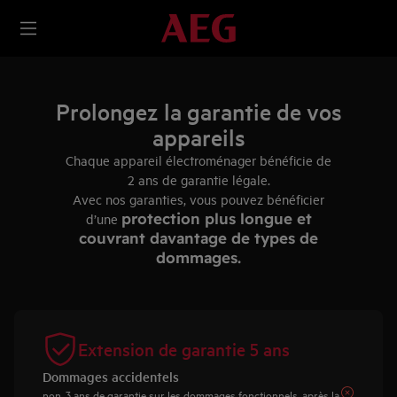
Prolongez la garantie de vos
appareils
Chaque appareil électroménager bénéficie de
2 ans de garantie légale.
Avec nos garanties, vous pouvez bénéficier
protection plus longue et
d’une
couvrant davantage de types de
dommages.
Extension de garantie 5 ans
Not Included
Dommages accidentels
non, 3 ans de garantie sur les dommages fonctionnels, après la